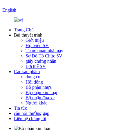
English
Trang Chủ
Bài thuyết trình
Giới thiệu
Hội viên SV
Tham quan nhà máy
Sơ Đồ Tổ Chức SV
giấy chứng nhận
Lợi thế SV
Các sản phẩm
dụng cụ
Hội đồng
Bộ phận nhựa
Bộ phận kim loại
Bộ phận đua xe
Người khác
Tin tức
câu hỏi thường gặp
Liên hệ chúng tôi