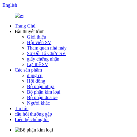
English
Trang Chủ
Bài thuyết trình
Giới thiệu
Hội viên SV
Tham quan nhà máy
Sơ Đồ Tổ Chức SV
giấy chứng nhận
Lợi thế SV
Các sản phẩm
dụng cụ
Hội đồng
Bộ phận nhựa
Bộ phận kim loại
Bộ phận đua xe
Người khác
Tin tức
câu hỏi thường gặp
Liên hệ chúng tôi