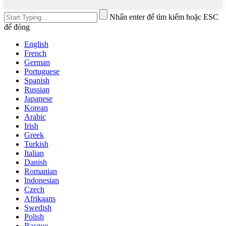
Nhấn enter để tìm kiếm hoặc ESC
để đóng
English
French
German
Portuguese
Spanish
Russian
Japanese
Korean
Arabic
Irish
Greek
Turkish
Italian
Danish
Romanian
Indonesian
Czech
Afrikaans
Swedish
Polish
Basque