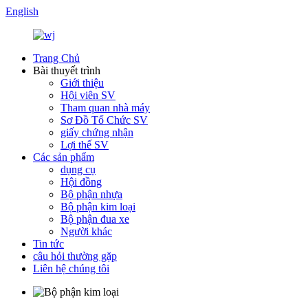
English
Trang Chủ
Bài thuyết trình
Giới thiệu
Hội viên SV
Tham quan nhà máy
Sơ Đồ Tổ Chức SV
giấy chứng nhận
Lợi thế SV
Các sản phẩm
dụng cụ
Hội đồng
Bộ phận nhựa
Bộ phận kim loại
Bộ phận đua xe
Người khác
Tin tức
câu hỏi thường gặp
Liên hệ chúng tôi